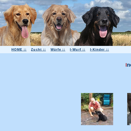
HOME ::
Zucht ::
Würfe ::
I-Wurf ::
I-Kinder ::
I
n