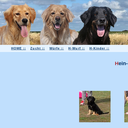
HOME ::
Zucht ::
Würfe ::
H-Wurf ::
H-Kinder ::
H
ein