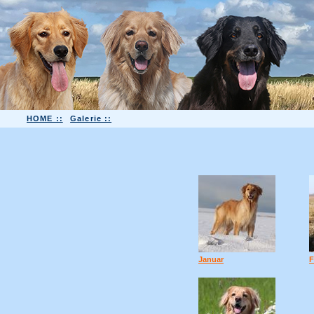
HOME ::
Galerie ::
Januar
F