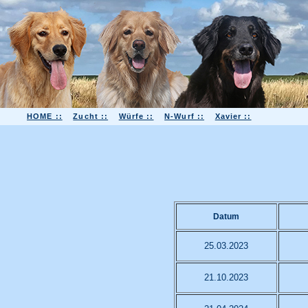
HOME ::
Zucht ::
Würfe ::
N-Wurf ::
Xavier ::
Datum
25.03.2023
21.10.2023