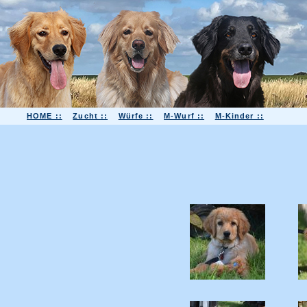
HOME ::
Zucht ::
Würfe ::
M-Wurf ::
M-Kinder ::