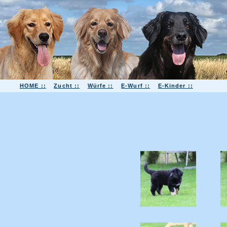
HOME ::
Zucht ::
Würfe ::
E-Wurf ::
E-Kinder ::