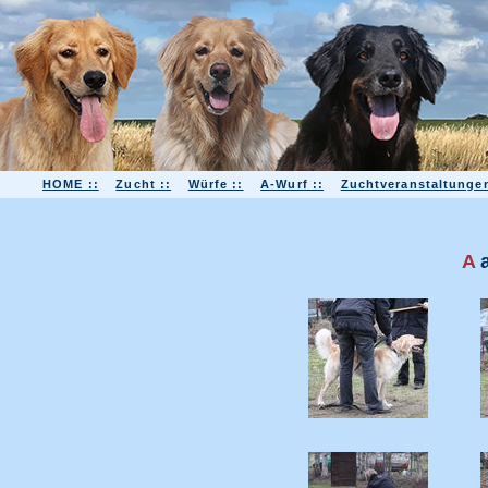
HOME ::
Zucht ::
Würfe ::
A-Wurf ::
Zuchtveranstaltungen
A