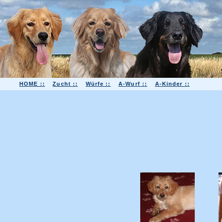
HOME ::
Zucht ::
Würfe ::
A-Wurf ::
A-Kinder ::